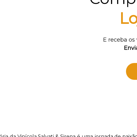
Lo
E receba os 
Envi
tória da Vinícola Salvati & Sirena é uma jornada de paixã