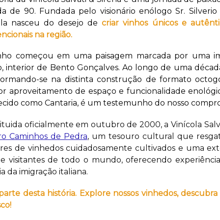
a de 90. Fundada pelo visionário enólogo Sr. Silverio 
ola nasceu do desejo de
criar vinhos únicos e autên
ncionais na região.
nho começou em uma paisagem marcada por uma impo
, interior de Bento Gonçalves. Ao longo de uma década
formando-se na distinta construção de formato octo
r aproveitamento de espaço e funcionalidade enológica
cido como Cantaria, é um testemunho do nosso comprom
ituida oficialmente em outubro de 2000, a Vinícola Sal
ro Caminhos de Pedra
, um tesouro cultural que resgata
res de vinhedos cuidadosamente cultivados e uma ext
e visitantes de todo o mundo, oferecendo experiênci
ia da imigração italiana.
parte desta história. Explore nossos vinhedos, descub
co!