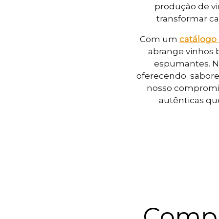
produção de vi
transformar ca
Com um 
catálogo 
abrange vinhos b
espumantes. No
oferecendo  sabore
nosso compromiss
autênticas qu
Compr