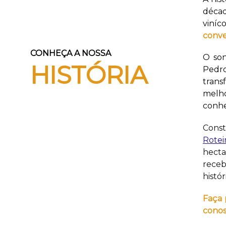
décad
viníc
conve
CONHEÇA A NOSSA
O so
HISTÓRIA
Pedro
trans
melho
conhe
Const
Rotei
hecta
receb
histór
Faça 
conos